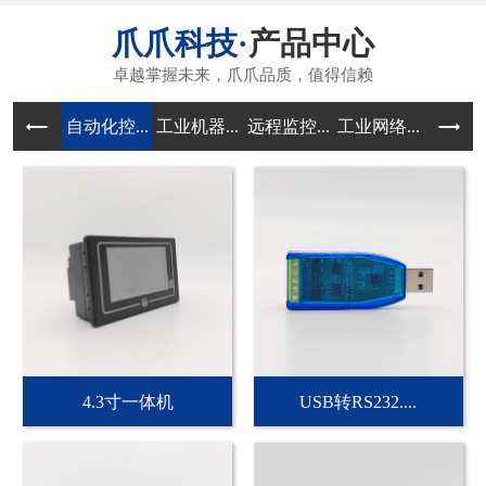
产品中心
自动化控...
工业机器...
远程监控...
工业网络...
传感器和
4.3寸一体机
USB转RS232....