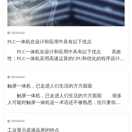
2024-04-02
PLC一体机在设计和应用中具有以下优点
PLC一体机在设计和应用中具有以下优点 高效
性：PLC一体机采用高速运算的CPU和优化的程序设计，
能够实现高效的控制和数据处理，响应速度快。 可
靠性高：PLC一体机的各组件经过严格的质量保证和测
2024-04-02
试，具有高可靠性和高稳定性，能够在恶劣的工业环境
中稳定运行。 可编程性：PL
触屏一体机，已走进人们生活的方方面面
触屏一体机，已走进人们生活的方方面面 很多
人可能对触屏一体机这一术语还不够熟悉，但只要你仔
细观察，就会发现，触屏一体机这一新型机器早已融入
了社会的方方面面，走进了我们生活的每一个角落。
2024-04-02
触屏一体机 上班族不再需要拿笔签到，只需在
考勤机的触摸屏前轻轻点击，记录按时上下班
工业显示器液晶屏的特点