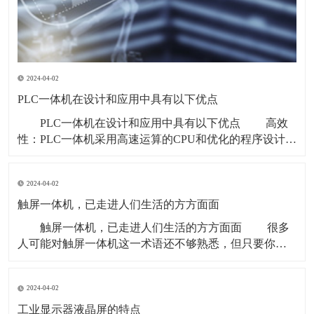
2024-04-02
PLC一体机在设计和应用中具有以下优点
PLC一体机在设计和应用中具有以下优点 高效
性：PLC一体机采用高速运算的CPU和优化的程序设计，
能够实现高效的控制和数据处理，响应速度快。 可
靠性高：PLC一体机的各组件经过严格的质量保证和测
2024-04-02
试，具有高可靠性和高稳定性，能够在恶劣的工业环境
中稳定运行。 可编程性：PL
触屏一体机，已走进人们生活的方方面面
触屏一体机，已走进人们生活的方方面面 很多
人可能对触屏一体机这一术语还不够熟悉，但只要你仔
细观察，就会发现，触屏一体机这一新型机器早已融入
了社会的方方面面，走进了我们生活的每一个角落。
2024-04-02
触屏一体机 上班族不再需要拿笔签到，只需在
考勤机的触摸屏前轻轻点击，记录按时上下班
工业显示器液晶屏的特点