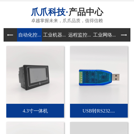
产品中心
自动化控...
工业机器...
远程监控...
工业网络...
传感器和
4.3寸一体机
USB转RS232....