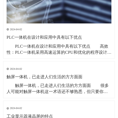
2024-04-02
PLC一体机在设计和应用中具有以下优点
PLC一体机在设计和应用中具有以下优点 高效
性：PLC一体机采用高速运算的CPU和优化的程序设计，
能够实现高效的控制和数据处理，响应速度快。 可
靠性高：PLC一体机的各组件经过严格的质量保证和测
2024-04-02
试，具有高可靠性和高稳定性，能够在恶劣的工业环境
中稳定运行。 可编程性：PL
触屏一体机，已走进人们生活的方方面面
触屏一体机，已走进人们生活的方方面面 很多
人可能对触屏一体机这一术语还不够熟悉，但只要你仔
细观察，就会发现，触屏一体机这一新型机器早已融入
了社会的方方面面，走进了我们生活的每一个角落。
2024-04-02
触屏一体机 上班族不再需要拿笔签到，只需在
考勤机的触摸屏前轻轻点击，记录按时上下班
工业显示器液晶屏的特点