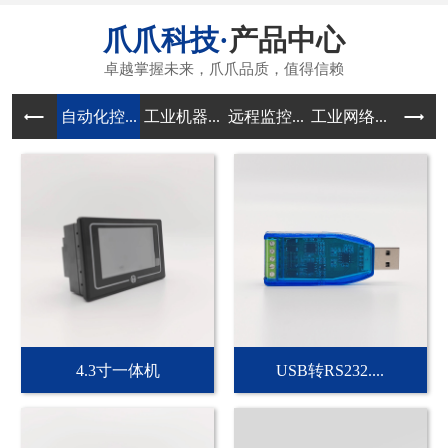
产品中心
自动化控...
工业机器...
远程监控...
工业网络...
传感器和
4.3寸一体机
USB转RS232....