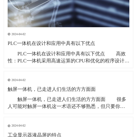
2024-04-02
PLC一体机在设计和应用中具有以下优点
PLC一体机在设计和应用中具有以下优点 高效
性：PLC一体机采用高速运算的CPU和优化的程序设计，
能够实现高效的控制和数据处理，响应速度快。 可
靠性高：PLC一体机的各组件经过严格的质量保证和测
2024-04-02
试，具有高可靠性和高稳定性，能够在恶劣的工业环境
中稳定运行。 可编程性：PL
触屏一体机，已走进人们生活的方方面面
触屏一体机，已走进人们生活的方方面面 很多
人可能对触屏一体机这一术语还不够熟悉，但只要你仔
细观察，就会发现，触屏一体机这一新型机器早已融入
了社会的方方面面，走进了我们生活的每一个角落。
2024-04-02
触屏一体机 上班族不再需要拿笔签到，只需在
考勤机的触摸屏前轻轻点击，记录按时上下班
工业显示器液晶屏的特点