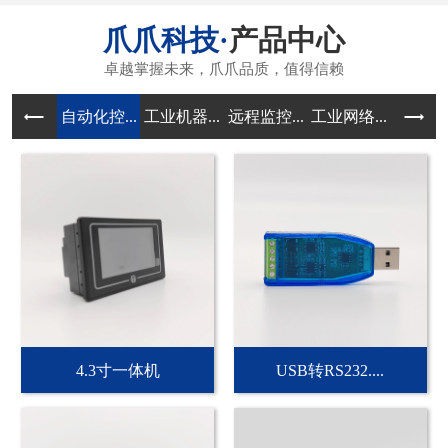
产品中心
自动化控...
工业机器...
远程监控...
工业网络...
传感器和
4.3寸一体机
USB转RS232....