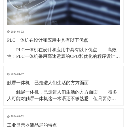
2024-04-02
PLC一体机在设计和应用中具有以下优点
PLC一体机在设计和应用中具有以下优点 高效
性：PLC一体机采用高速运算的CPU和优化的程序设计，
能够实现高效的控制和数据处理，响应速度快。 可
靠性高：PLC一体机的各组件经过严格的质量保证和测
2024-04-02
试，具有高可靠性和高稳定性，能够在恶劣的工业环境
中稳定运行。 可编程性：PL
触屏一体机，已走进人们生活的方方面面
触屏一体机，已走进人们生活的方方面面 很多
人可能对触屏一体机这一术语还不够熟悉，但只要你仔
细观察，就会发现，触屏一体机这一新型机器早已融入
了社会的方方面面，走进了我们生活的每一个角落。
2024-04-02
触屏一体机 上班族不再需要拿笔签到，只需在
考勤机的触摸屏前轻轻点击，记录按时上下班
工业显示器液晶屏的特点