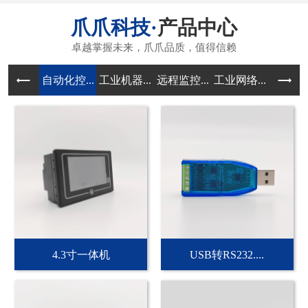
产品中心
自动化控...
工业机器...
远程监控...
工业网络...
传感器和
4.3寸一体机
USB转RS232....